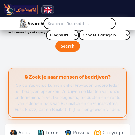
☰
Search
…or browse by category:
Search
🔒 Zoek je naar mensen of bedrijven?
Op de Busiverse kunnen enkel Pro-leden andere leden
en bedrijven opzoeken. Zo blijven de klanten van onze
ondernemers privé. De blogposts, producten en events
van iedereen (ook van Busimatch en onze mascottes
Busi, Buzzz, Cat en Busibot) blijf je hier gewoon vinden.
About
Terms
Privacy
Copyright