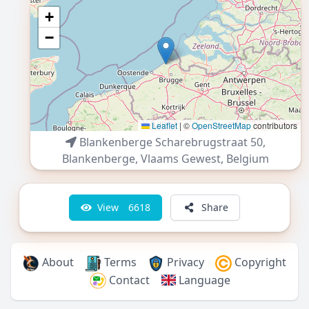
+
−
Leaflet
|
©
OpenStreetMap
contributors
Blankenberge Scharebrugstraat 50,
Blankenberge
,
Vlaams Gewest
,
Belgium
View
6618
Share
About
Terms
Privacy
Copyright
Contact
Language