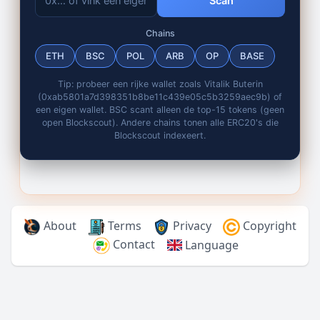
Scan
Chains
ETH
BSC
POL
ARB
OP
BASE
Tip: probeer een rijke wallet zoals Vitalik Buterin
(0xab5801a7d398351b8be11c439e05c5b3259aec9b) of
een eigen wallet. BSC scant alleen de top-15 tokens (geen
open Blockscout). Andere chains tonen alle ERC20's die
Blockscout indexeert.
About
Terms
Privacy
Copyright
Contact
Language