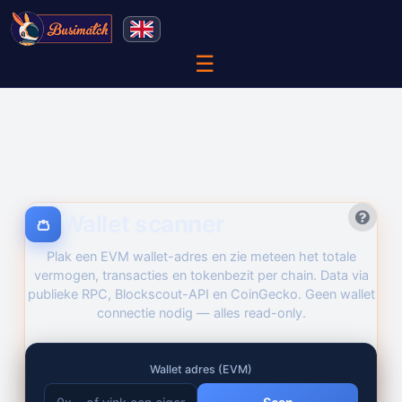
☰
Wallet scanner
👛
Plak een EVM wallet-adres en zie meteen het totale
vermogen, transacties en tokenbezit per chain. Data via
publieke RPC, Blockscout-API en CoinGecko. Geen wallet
connectie nodig — alles read-only.
Wallet adres (EVM)