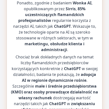
Ponadto, zgodnie z badaniem
Wonka AI
,
opublikowanym przez
Sirris
,
85%
uczestniczących flamandzkich
profesjonalistów
regularnie korzysta z
narzędzi AI, takich jak
ChatGPT
. Wskazuje to,
że technologie oparte na AI są szeroko
stosowane w różnych sektorach, w tym w
marketingu, obsłudze klienta i
administracji
.
Chociaż brak dokładnych danych na temat
liczby flamandzkich przedsiębiorców
korzystających konkretnie z
ChatGPT
w swojej
działalności, badania te pokazują, że
adopcja
AI w regionie dynamicznie rośnie
.
Szczególnie
małe i średnie przedsiębiorstwa
(KMO) oraz osoby prowadzące działalność na
własny rachunek
dostrzegają wartość
narzędzi takich jak
ChatGPT
w
zwiększaniu