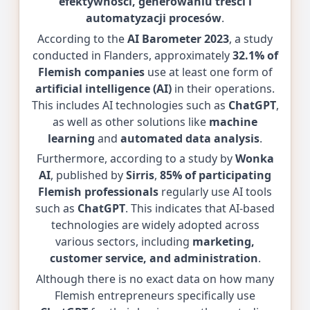
efektywności, generowaniu treści i
automatyzacji procesów
.
According to the
AI Barometer 2023
, a study
conducted in Flanders, approximately
32.1% of
Flemish companies
use at least one form of
artificial intelligence (AI)
in their operations.
This includes AI technologies such as
ChatGPT
,
as well as other solutions like
machine
learning
and
automated data analysis
.
Furthermore, according to a study by
Wonka
AI
, published by
Sirris
,
85% of participating
Flemish professionals
regularly use AI tools
such as
ChatGPT
. This indicates that AI-based
technologies are widely adopted across
various sectors, including
marketing,
customer service, and administration
.
Although there is no exact data on how many
Flemish entrepreneurs specifically use