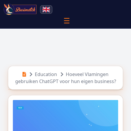
☰
Education
Hoeveel Vlamingen
gebruiken ChatGPT voor hun eigen business?