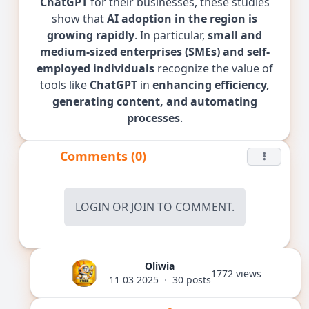
ChatGPT
for their businesses, these studies
show that
AI adoption in the region is
growing rapidly
. In particular,
small and
medium-sized enterprises (SMEs) and self-
employed individuals
recognize the value of
tools like
ChatGPT
in
enhancing efficiency,
generating content, and automating
processes
.
Comments (0)
LOGIN
OR
JOIN
TO COMMENT.
Oliwia
1772 views
11 03 2025
·
30 posts