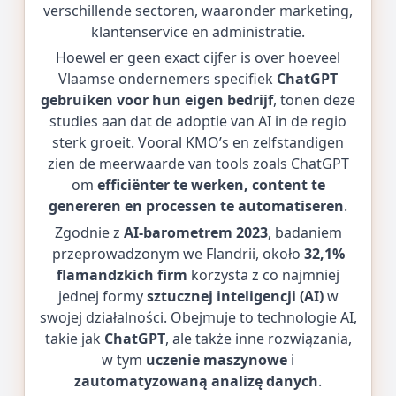
verschillende sectoren, waaronder marketing,
klantenservice en administratie.
Hoewel er geen exact cijfer is over hoeveel
Vlaamse ondernemers specifiek
ChatGPT
gebruiken voor hun eigen bedrijf
, tonen deze
studies aan dat de adoptie van AI in de regio
sterk groeit. Vooral KMO’s en zelfstandigen
zien de meerwaarde van tools zoals ChatGPT
om
efficiënter te werken, content te
genereren en processen te automatiseren
.
Zgodnie z
AI-barometrem 2023
, badaniem
przeprowadzonym we Flandrii, około
32,1%
flamandzkich firm
korzysta z co najmniej
jednej formy
sztucznej inteligencji (AI)
w
swojej działalności. Obejmuje to technologie AI,
takie jak
ChatGPT
, ale także inne rozwiązania,
w tym
uczenie maszynowe
i
zautomatyzowaną analizę danych
.