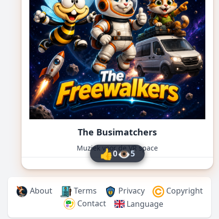
The Busimatchers
Muziek voor de VR space
👍
👁
0
5
About
Terms
Privacy
Copyright
Contact
Language