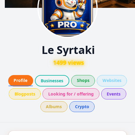
Le Syrtaki
1499 views
Profile
Shops
Websites
Businesses
Blogposts
Looking for / offering
Events
Albums
Crypto