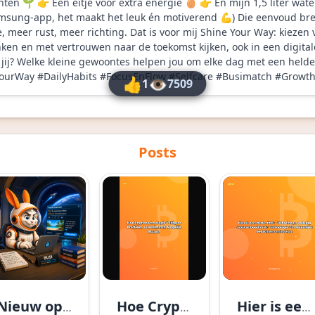
n 🌱 👉 Eén eitje voor extra energie 🥚 👉 En mijn 1,5 liter water
 Samsung-app, het maakt het leuk én motiverend 💪) Die eenvoud br
 meer rust, meer richting. Dat is voor mij Shine Your Way: kiezen 
ken en met vertrouwen naar de toekomst kijken, ook in een digita
ij? Welke kleine gewoontes helpen jou om elke dag met een helde
YourWay
#
DailyHabits
#
FocusEnFlow
#
Selfcare
#
Busimatch
#
Growth
👍
👁
1
7509
Posts
Nieuw op Busimatch: meldingen op je app-icoon, mis nooit nog een post!
Hoe Cryptotechnologie Veiligere Profielen op Busimatch Mogelijk Maakt.
Hier is een sterke titel + 10 hashtags, volledig Japanse Doorbraak: Technologie Zet Menselijke Gedachten om in tekst.