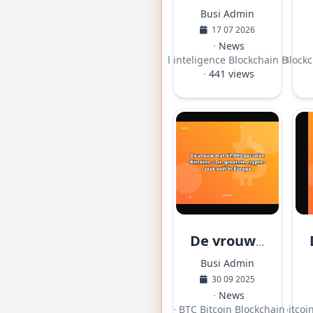
Busi Admin
17 07 2026
·
News
·
Artificial inteligence
Blockchain
·
Busim
Block
·
441 views
De vrouw met 61.000 gestolen Bitcoins – De grootste crypto-zaak ooit in Europa
Busi Admin
30 09 2025
·
News
·
BTC
Bitcoin
Blockchain
·
bitcoi