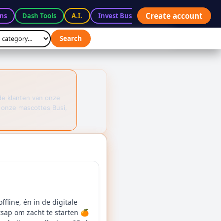
Create account
ns
Dash Tools
A.I.
Invest BusiX
Marketplace
Ac
Search
de klanten van onze
 onze mascottes Busi,
fline, én in de digitale
tsap om zacht te starten 🍊