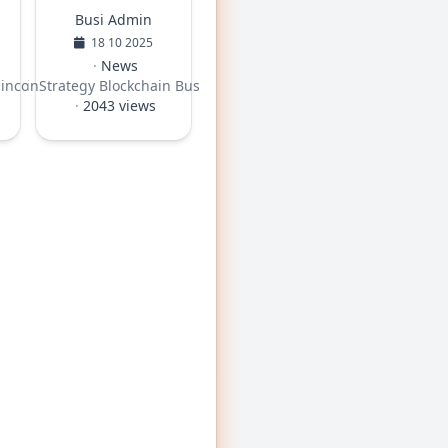
Busi Admin
18 10 2025
·
News
aincomputerinterface
BitcoinStrategy
Blockchain
Busimatch
·
2043 views