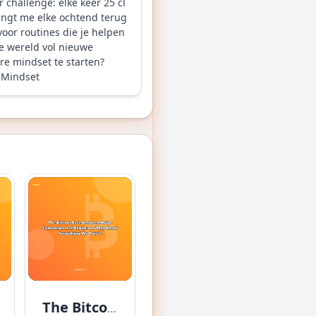
 challenge: elke keer 25 cl
engt me elke ochtend terug
voor routines die je helpen
le wereld vol nieuwe
re mindset te starten?
Mindset
The Bitcoin Race Between Major Companies Has Begun: Do They Know Something We Don’t?