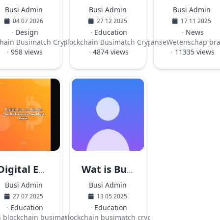
Busi Admin
Busi Admin
Busi Admin
04 07 2026
27 12 2025
17 11 2025
·
Design
·
Education
·
News
atch
chain
Busimatch
Crypto
·
Blockchain
·
Busimatch
AIinnovatie
Crypto
JapanseWetenschap
br
·
·
958 views
·
4874 views
·
11335 views
Digital Euro vs. Bitcoin: The Differences You Must Know.
Wat is Busimatch en waarom moet jij dit nu ontdekken?
Busi Admin
Busi Admin
27 07 2025
13 05 2025
·
Education
·
Education
n
blockchain
busimatch
·
blockchain
busimatch
crypto