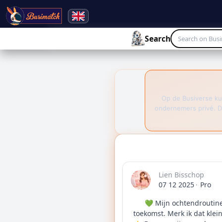
🔍
Search
Live broadcasting
Search
Op de Busiverse ku
ondernemers privé. D
Lien Bisschop
07 12 2025
Pro
·
💚 Mijn ochtendroutine 
toekomst. Merk ik dat klei