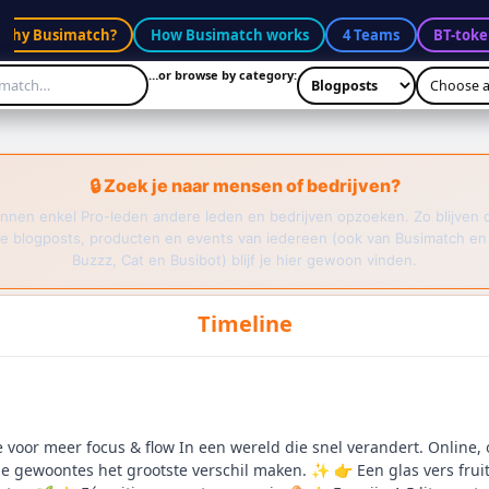
Why Busimatch?
How Busimatch works
4 Teams
BT-toke
…or browse by category:
🔒 Zoek je naar mensen of bedrijven?
nnen enkel Pro-leden andere leden en bedrijven opzoeken. Zo blijven 
e blogposts, producten en events van iedereen (ook van Busimatch en
Buzzz, Cat en Busibot) blijf je hier gewoon vinden.
Timeline
voor meer focus & flow In een wereld die snel verandert. Online, of
ne gewoontes het grootste verschil maken. ✨ 👉 Een glas vers frui