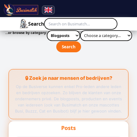
☰
Search
…or browse by category:
Search
🔒 Zoek je naar mensen of bedrijven?
Op de Busiverse kunnen enkel Pro-leden andere leden
en bedrijven opzoeken. Zo blijven de klanten van onze
ondernemers privé. De blogposts, producten en events
van iedereen (ook van Busimatch en onze mascottes
Busi, Buzzz, Cat en Busibot) blijf je hier gewoon vinden.
Posts