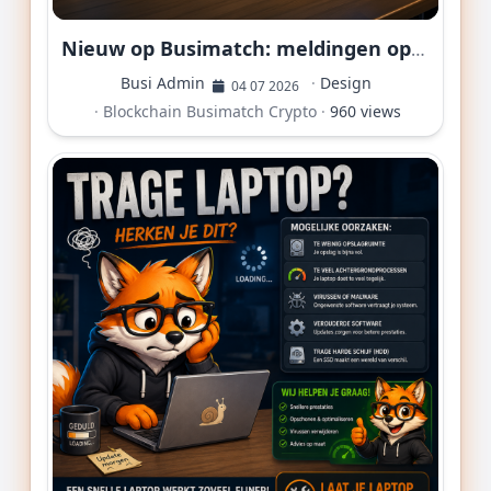
Nieuw op Busimatch: meldingen op je app-icoon, mis nooit nog een post!
Busi Admin
·
Design
04 07 2026
·
Blockchain
Busimatch
Crypto
·
960 views