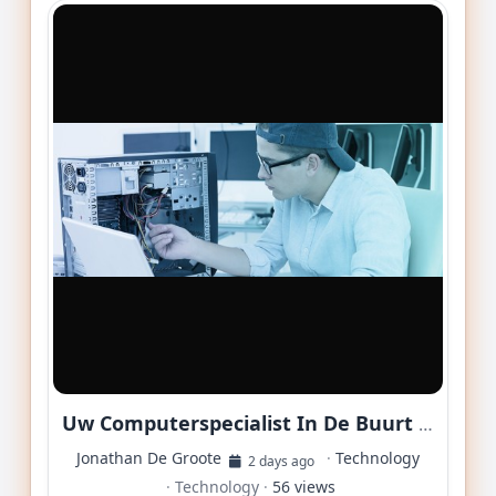
Uw Computerspecialist In De Buurt Van Blankenberge
Jonathan De Groote
·
Technology
2 days ago
·
Technology
·
56 views