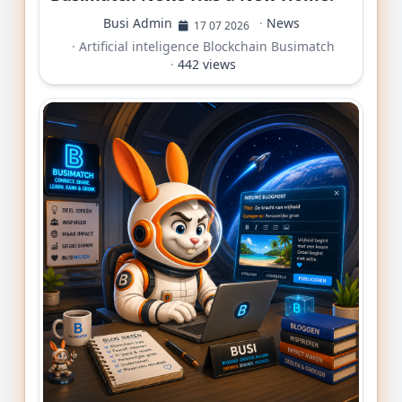
Busi Admin
·
News
17 07 2026
·
Artificial inteligence
Blockchain
Busimatch
·
442 views