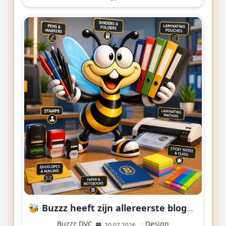
🐝 Buzzz heeft zijn allereerste blogpost geschreven... en ja, die lees je nu!
Buzzz DVC
·
Design
20 07 2026