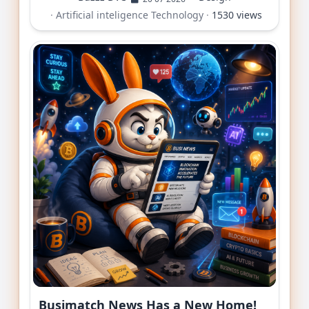
·
Artificial inteligence
Technology
·
1530 views
Busimatch News Has a New Home!