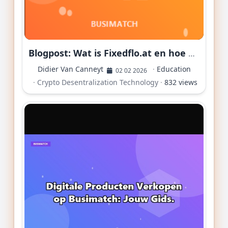
Blogpost: Wat is Fixedflo.at en hoe werkt het? 🚀
Didier Van Canneyt
·
Education
02 02 2026
·
Crypto
Desentralization
Technology
·
832 views