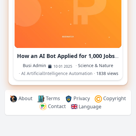
How an AI Bot Applied for 1,000 Jobs While Its Creator Slept: A Revolution in Recruitment or Ethical Dilemma?
Busi Admin
·
Science & Nature
10 01 2025
·
AI
ArtificialIntelligence
Automation
·
1838 views
About
Terms
Privacy
Copyright
Contact
Language