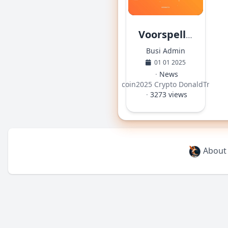
Voorspellingen voor 2025: Bitcoin, vrede en geopolitieke spanningen
Busi Admin
01 01 2025
·
News
·
Bitcoin2025
Crypto
DonaldTrump
·
3273 views
About