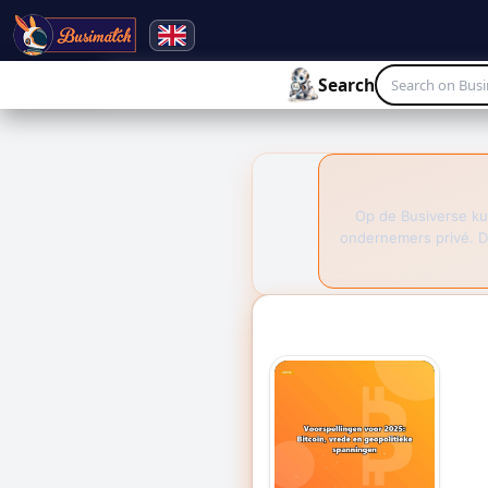
🔍
Search
Live broadcasting
Search
Op de Busiverse ku
ondernemers privé. D