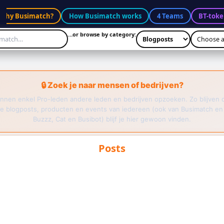
Why Busimatch?
How Busimatch works
4 Teams
BT-toke
…or browse by category:
🔒 Zoek je naar mensen of bedrijven?
nnen enkel Pro-leden andere leden en bedrijven opzoeken. Zo blijven 
e blogposts, producten en events van iedereen (ook van Busimatch en
Buzzz, Cat en Busibot) blijf je hier gewoon vinden.
Posts