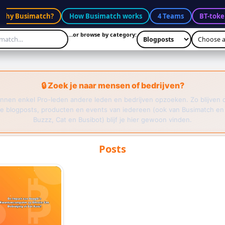
Why Busimatch?
How Busimatch works
4 Teams
BT-toke
…or browse by category:
🔒 Zoek je naar mensen of bedrijven?
nnen enkel Pro-leden andere leden en bedrijven opzoeken. Zo blijven 
e blogposts, producten en events van iedereen (ook van Busimatch en
Buzzz, Cat en Busibot) blijf je hier gewoon vinden.
Posts