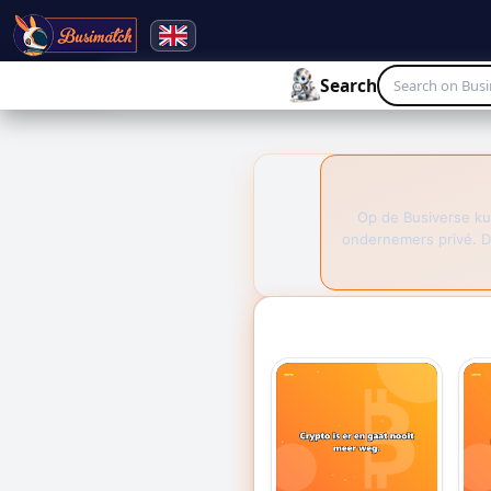
🔍
Search
Live broadcasting
Search
Op de Busiverse ku
ondernemers privé. D