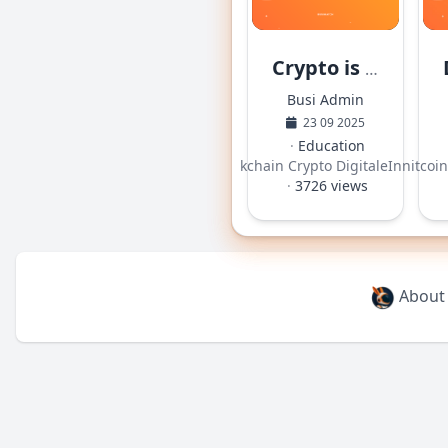
Crypto is er en gaat nooit meer weg.
Busi Admin
23 09 2025
·
Education
·
Blockchain
Crypto
DigitaleInnovati
·
Bitcoin
Bitcoi
·
3726 views
About