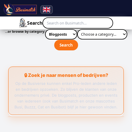
☰
Search
…or browse by category:
Search
🔒 Zoek je naar mensen of bedrijven?
Op de Busiverse kunnen enkel Pro-leden andere leden
en bedrijven opzoeken. Zo blijven de klanten van onze
ondernemers privé. De blogposts, producten en events
van iedereen (ook van Busimatch en onze mascottes
Busi, Buzzz, Cat en Busibot) blijf je hier gewoon vinden.