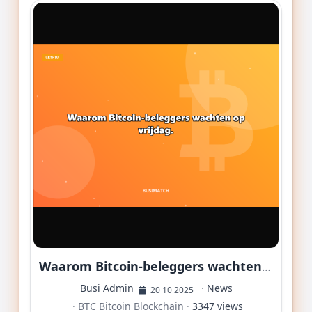
Waarom Bitcoin-beleggers wachten op vrijdag.
Busi Admin
·
News
20 10 2025
·
BTC
Bitcoin
Blockchain
·
3347 views