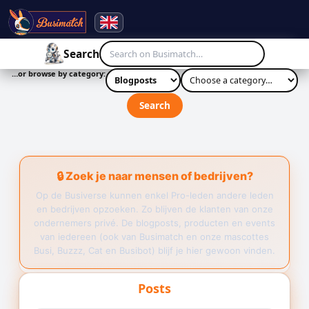
☰
Search
…or browse by category:
Search
🔒 Zoek je naar mensen of bedrijven?
Op de Busiverse kunnen enkel Pro-leden andere leden
en bedrijven opzoeken. Zo blijven de klanten van onze
ondernemers privé. De blogposts, producten en events
van iedereen (ook van Busimatch en onze mascottes
Busi, Buzzz, Cat en Busibot) blijf je hier gewoon vinden.
Posts