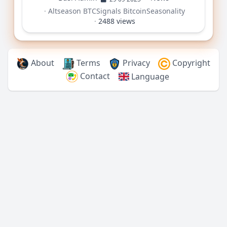
·
Altseason
BTCSignals
BitcoinSeasonality
·
2488 views
About
Terms
Privacy
Copyright
Contact
Language