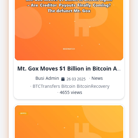
Mt. Gox Moves $1 Billion in Bitcoin Again – Are Creditor Payouts Finally Coming? The defunct Mt. Gox
Busi Admin
·
News
26 03 2025
·
BTCTransfers
Bitcoin
BitcoinRecovery
·
4655 views