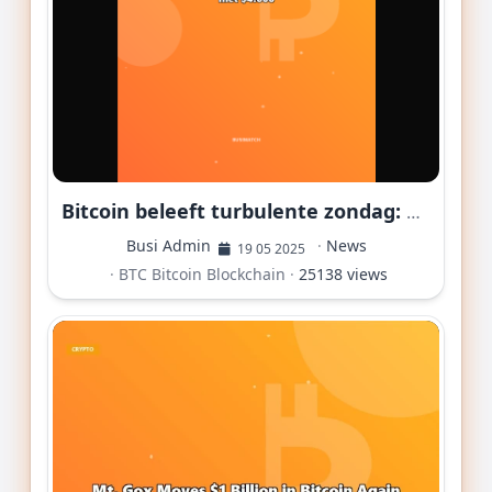
Bitcoin beleeft turbulente zondag: koers stijgt naar $107.000, maar crasht direct met $4.000
Busi Admin
·
News
19 05 2025
·
BTC
Bitcoin
Blockchain
·
25138 views