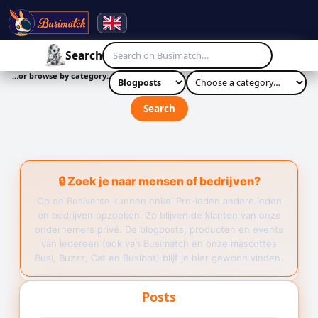
☰
Search
…or browse by category:
Search
🔒 Zoek je naar mensen of bedrijven?
Op de Busiverse kunnen enkel Pro-leden andere leden
en bedrijven opzoeken. Zo blijven de klanten van onze
ondernemers privé. De blogposts, producten en events
van iedereen (ook van Busimatch en onze mascottes
Busi, Buzzz, Cat en Busibot) blijf je hier gewoon vinden.
Posts