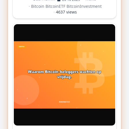
·
Bitcoin
BitcoinETF
BitcoinInvestment
·
4637 views