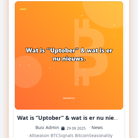
Wat is “Uptober” & wat is er nu nieuws.
Busi Admin
·
News
29 09 2025
·
Altseason
BTCSignals
BitcoinSeasonality