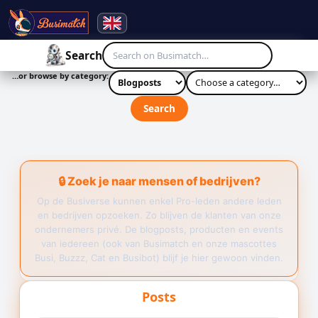
☰
Search
…or browse by category:
Search
🔒 Zoek je naar mensen of bedrijven?
Op de Busiverse kunnen enkel Pro-leden andere leden
en bedrijven opzoeken. Zo blijven de klanten van onze
ondernemers privé. De blogposts, producten en events
van iedereen (ook van Busimatch en onze mascottes
Busi, Buzzz, Cat en Busibot) blijf je hier gewoon vinden.
Posts